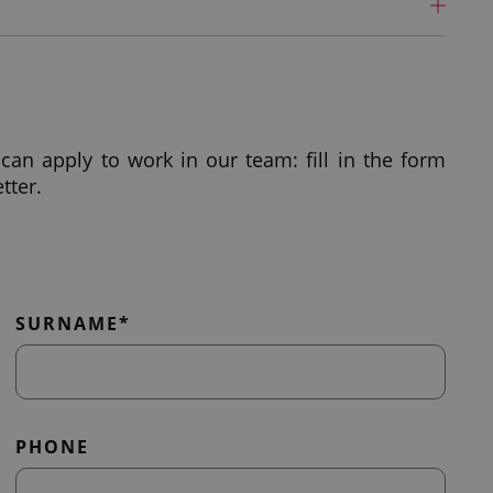
eam accounting nella sede di Torino.
Responsabilità
La
essionisti dello Studio e, in relazione alle necessità
an apply to work in our team: fill in the form
tter.
scali-tributari (liquidazione IVA, intrastat, CU,
odo
SURNAME*
isiti:
PHONE
aurea in materie economiche