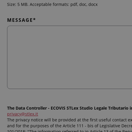
Size: 5 MB. Acceptable formats: pdf, doc, docx
Inserimento:
immediato
Sede di lavoro:
Torino
MESSAGE*
I candidati interessati sono invitati ad inviare il prop
all'indirizzo
studio.torino@stlex.it
previa lettura dell'in
La selezione rispetta il principio delle pari opportunità (
The Data Controller - ECOVIS STLex Studio Legale Tributario in
privacy@stlex.it
The privacy notice will be provided at the first useful contact 
and for the purposes of the Article 111 - bis of Legislative Dec
101/2018: "The information referred to in Article 13 of the Regu