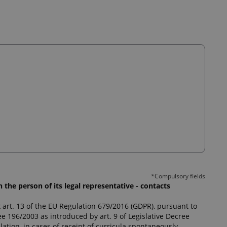
rio CV (citando il riferimento: CONTABILE DI STUDIO TO)
formativa privacy sul nostro sito
https://ecovisstlex.it/
L.903/77). "Aut. Min. 1314 RS"
CANDIDATI
*Compulsory fields
 the person of its legal representative - contacts
ex art. 13 of the EU Regulation 679/2016 (GDPR), pursuant to
ree 196/2003 as introduced by art. 9 of Legislative Decree
lation, in cases of receipt of curricula spontaneously