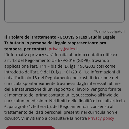
I candidati interessati sono invitati ad inviare il proprio
CV (citando il riferimento: CONTABILE DI STUDIO TO)
all'indirizzo
studio.torino@stlex.it
previa lettura
dell'informativa privacy sul nostro sito
https://ecovisstlex.it/
La selezione rispetta il principio
*Campi obbligatori
delle pari opportunità (L.903/77). "Aut. Min. 1314 RS"
Il Titolare del trattamento - ECOVIS STLex Studio Legale
Tributario in persona del legale rappresentante pro
tempore, per contatti
privacy@stlex.it
L’informativa privacy sarà fornita al primo contatto utile ex
CANDIDATI
art. 13 del Regolamento UE 679/2016 (GDPR), trovando
applicazione l’art. 111 – bis del D. lgs. 196/2003 così come
introdotto dall’art. 9 del D. lgs. 101/2018: “Le informazioni di
cui all'articolo 13 del Regolamento, nei casi di ricezione dei
curricula spontaneamente trasmessi dagli interessati al fine
della instaurazione di un rapporto di lavoro, vengono fornite
al momento del primo contatto utile, successivo all'invio del
curriculum medesimo. Nei limiti delle finalità di cui all'articolo
6, paragrafo 1, lettera b), del Regolamento, il consenso al
trattamento dei dati personali presenti nei curricula non è
dovuto”. Vi invitiamo a consultare la nostra
Privacy policy