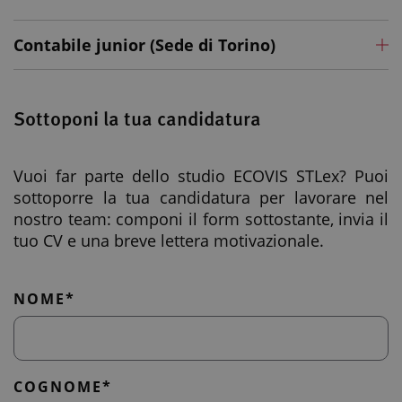
Contabile junior (Sede di Torino)
Siamo alla ricerca di una figura junior da inserire nel
team accounting nella sede di Torino.
Responsabilità
Sottoponi la tua candidatura
La nuova risorsa collaborerà con il team contabile e i
professionisti dello Studio e, in relazione alle necessità
operative tra le diverse attività, si occuperà di:
Vuoi far parte dello studio ECOVIS STLex? Puoi
sottoporre la tua candidatura per lavorare nel
nostro team: componi il form sottostante, invia il
Contabilità ordinarie e semplificate
tuo CV e una breve lettera motivazionale.
Rendicontazione periodica
Gestione degli adempimenti periodici ordinari
NOME*
fiscali-tributari (liquidazione IVA, intrastat, CU,
770 etc.)
Redazione delle scritture di rettifica di fine
periodo
COGNOME*