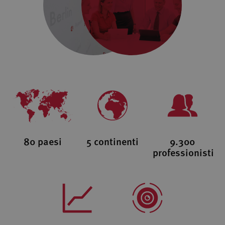
80 paesi
5 continenti
9.300
professionisti