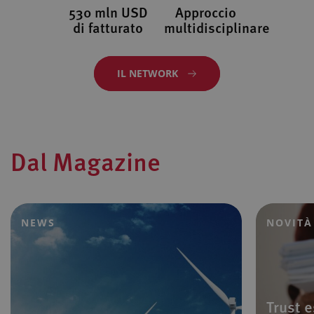
530 mln USD
Approccio
di fatturato
multidisciplinare
IL NETWORK
Dal Magazine
NEWS
NOVITÀ
Trust e