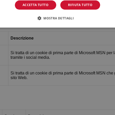
Questo cookie viene utilizzato da Google Analytics per ma
ACCETTA TUTTO
RIFIUTA TUTTO
MOSTRA DETTAGLI
Descrizione
Si tratta di un cookie di prima parte di Microsoft MSN per
tramite i social media.
Si tratta di un cookie di prima parte di Microsoft MSN che
sito Web.