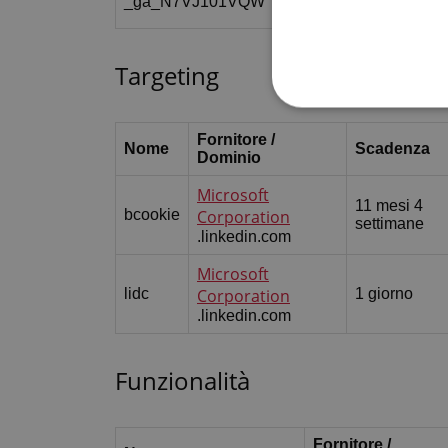
_ga_N7VJ101VQW
.ecovisstlex.it
mese
Targeting
Fornitore /
Nome
Scadenza
Dominio
Microsoft
11 mesi 4
bcookie
Corporation
settimane
.linkedin.com
Microsoft
lidc
Corporation
1 giorno
.linkedin.com
Funzionalità
Fornitore /