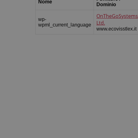
Nome
Dominio
OnTheGoSystems
wp-
Ltd.
wpml_current_language
www.ecovisstlex.it