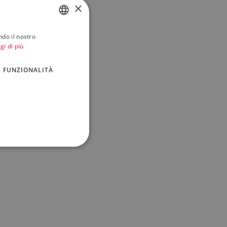
×
ndo il nostro
ITALIAN
gi di più
ENGLISH
FUNZIONALITÀ