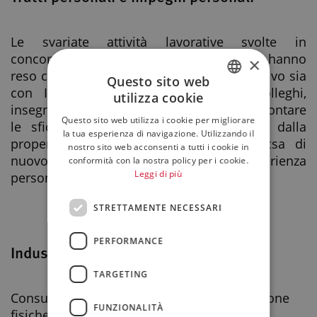
Le svariate attività lavorative svolte in
concomitanza agli studi Universitari mi hanno
×
reso capace di relazionarmi in modo positivo sia
Questo sito web
con I datori di lavoro che con i colleghi,
utilizza cookie
ITALIAN
insegnadomi a mettermi in gioco nell’affrontare
Questo sito web utilizza i cookie per migliorare
le sfide quotidiane. Il tutto contornato dalla
ENGLISH
la tua esperienza di navigazione. Utilizzando il
propensione all’imparare sempre qualocsa di
nostro sito web acconsenti a tutti i cookie in
nuovo che possa accrescere la mia esperienza
conformità con la nostra policy per i cookie.
Leggi di più
personale e professionale.
STRETTAMENTE NECESSARI
PERFORMANCE
Industry
TARGETING
Consulenza e servizi professionali alle persone
FUNZIONALITÀ
fisiche