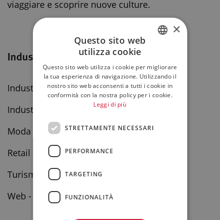
viaggiare e scoprire nuove culture.
×
Questo sito web
utilizza cookie
Industry
ITALIAN
Questo sito web utilizza i cookie per migliorare
ENGLISH
la tua esperienza di navigazione. Utilizzando il
nostro sito web acconsenti a tutti i cookie in
Industria Meccanica e Metalmeccanica
conformità con la nostra policy per i cookie.
Leggi di più
Industria tessile
STRETTAMENTE NECESSARI
Moda
PERFORMANCE
Retail - commercio al dettaglio
Turismo
TARGETING
Web - E-commerce
FUNZIONALITÀ