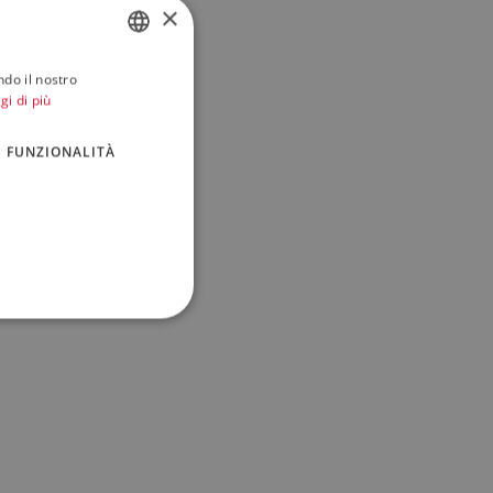
×
ndo il nostro
ITALIAN
gi di più
ENGLISH
FUNZIONALITÀ