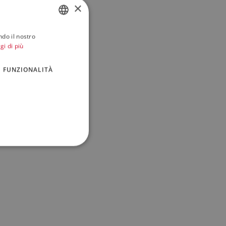
×
ndo il nostro
ITALIAN
gi di più
ENGLISH
FUNZIONALITÀ