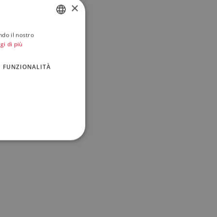
×
ndo il nostro
ITALIAN
gi di più
ENGLISH
FUNZIONALITÀ