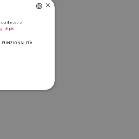
×
ndo il nostro
ITALIAN
gi di più
ENGLISH
FUNZIONALITÀ