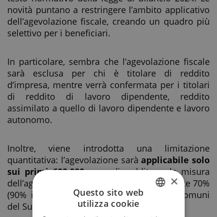
novità puntano a restringere l’ambito applicativo
dell’agevolazione fiscale, creando un quadro più
selettivo per i beneficiari.
In particolare, sembra che l’agevolazione fiscale
sarà esclusa per chi è titolare di reddito
d’impresa, mentre verrà confermata per i titolari
di reddito di lavoro dipendente, reddito
assimilato a quello di lavoro dipendente e lavoro
autonomo.
Inoltre, viene introdotta una limitazione
quantitativa: l’agevolazione sarà
applicabile solo
sui primi 600.000
euro di reddito, e la misura
×
dell’agevolazione sarà ridotta dal precedente 70%
Questo sito web
(90% in casi di trasferimento in alcuni Comuni
utilizza cookie
del Sud Italia) al 50%.
ITALIAN