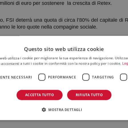
lioni di euro per sostenere la crescita di Retex.
, FSI deterrà una quota di circa l’80% del capitale di Re
ranno le loro quote nella compagine sociale.
stata assistita da PedersoliGattai, Deloitte e EY Parthen
Questo sito web utilizza cookie
Fineurop Soditic, KPMG, ECOVIS STlex, Rinaldi e Assoc
trutturazione del deal è stato coordinato dal Partner Gi
web utilizza i cookie per migliorare la tua esperienza di navigazione. Utilizza
 acconsenti a tutti i cookie in conformità con la nostra policy per i cookie.
Leg
ENTE NECESSARI
PERFORMANCE
TARGETING
ACCETTA TUTTO
RIFIUTA TUTTO
MOSTRA DETTAGLI