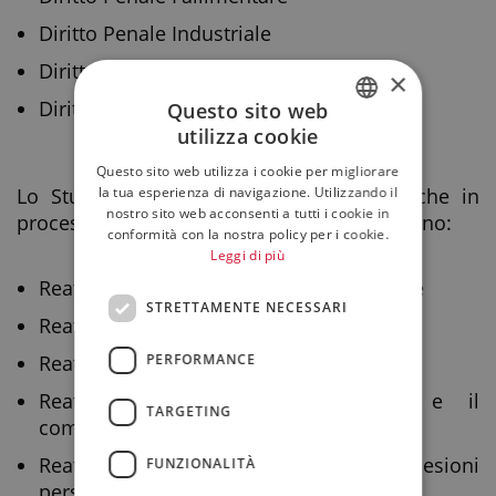
Diritto Penale Industriale
Diritto Penale dell’Ambiente
×
Diritto Penale Urbanistico
Questo sito web
utilizza cookie
ITALIAN
Questo sito web utilizza i cookie per migliorare
ENGLISH
la tua esperienza di navigazione. Utilizzando il
Lo Studio assiste società e persone fisiche in
nostro sito web acconsenti a tutti i cookie in
processi aventi ad oggetto i reati che seguono:
conformità con la nostra policy per i cookie.
Leggi di più
Reati contro la Pubblica Amministrazione
STRETTAMENTE NECESSARI
Reati dolosi e colposi di pericolo
Reati contro la fede pubblica
PERFORMANCE
Reati contro l’economia pubblica e il
TARGETING
commercio
Reati contro la persona (omicidio e lesioni
FUNZIONALITÀ
personali, mobbing e stalking)