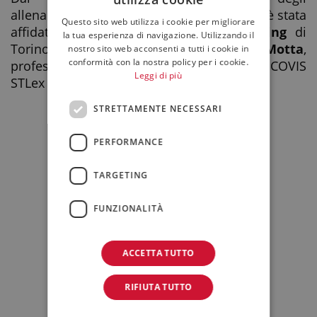
ITALIAN
allenamenti dei giocatori e del “
back stage
” è stata
Questo sito web utilizza i cookie per migliorare
ENGLISH
affidata al
Circolo della Stampa Sporting
di
la tua esperienza di navigazione. Utilizzando il
Torino di cui il
Dott. Stefano Motta
,
nostro sito web acconsenti a tutti i cookie in
conformità con la nostra policy per i cookie.
professionista
Of Counsel
dell’ufficio di ECOVIS
Leggi di più
STLex Torino, è Vicepresidente.
STRETTAMENTE NECESSARI
PERFORMANCE
TARGETING
FUNZIONALITÀ
ACCETTA TUTTO
RIFIUTA TUTTO