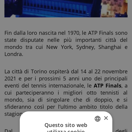
Fin dalla loro nascita nel 1970, le ATP Finals sono
state disputate nelle più importanti città del
mondo tra cui New York, Sydney, Shanghai e
Londra.
La città di Torino ospiterà dal 14 al 22 novembre
2021 e per i prossimi 5 anni uno dei principali
eventi del tennis internazionale, le
ATP Finals
, a
cui parteciperanno i migliori otto tennisti al
mondo, sia di singolare che di doppio, e si
sfideranno così per l’ultimo ambito titolo della
stagione.
×
Questo sito web
Dal 2021 al 2025 l’organizzazione degli
utilizza cookie