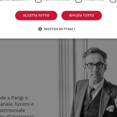
ACCETTA TUTTO
RIFIUTA TUTTO
MOSTRA DETTAGLI
de a Parigi e
ganale, fusioni e
 patrimoniale
o all’assistenza