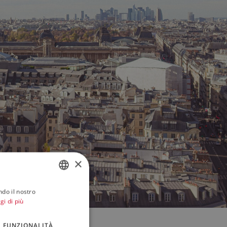
×
ndo il nostro
ITALIAN
gi di più
ENGLISH
FUNZIONALITÀ