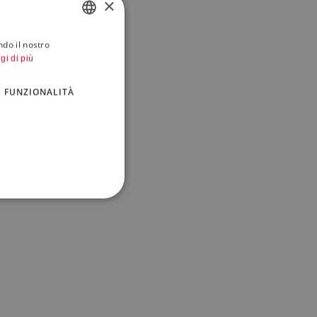
×
ndo il nostro
ITALIAN
gi di più
ENGLISH
FUNZIONALITÀ