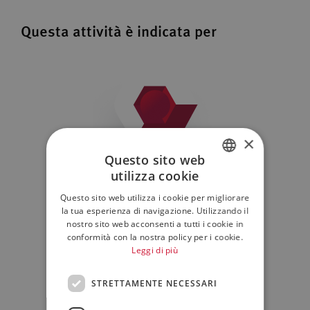
Questa attività è indicata per
×
Questo sito web
Patrimoni familiari/Privati
utilizza cookie
ITALIAN
Questo sito web utilizza i cookie per migliorare
ENGLISH
la tua esperienza di navigazione. Utilizzando il
nostro sito web acconsenti a tutti i cookie in
conformità con la nostra policy per i cookie.
Leggi di più
STRETTAMENTE NECESSARI