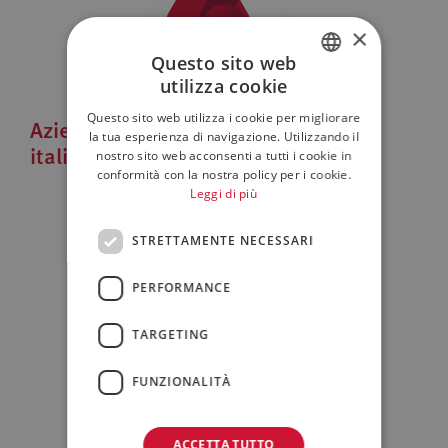
×
Questo sito web
utilizza cookie
ITALIAN
Questo sito web utilizza i cookie per migliorare
Aziende che guardano al mercato
ENGLISH
la tua esperienza di navigazione. Utilizzando il
italiano
nostro sito web acconsenti a tutti i cookie in
conformità con la nostra policy per i cookie.
Leggi di più
STRETTAMENTE NECESSARI
PERFORMANCE
TARGETING
Patrimoni familiari/Privati
FUNZIONALITÀ
ACCETTA TUTTO